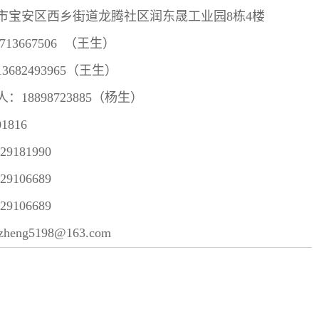
市宝安区西乡街道龙腾社区润东晟工业园8栋4楼
13667506 （
王生
）
682493965（
王生
）
18898723885（
杨生
）
01816
9181990
29106689
9106689
eng5198@163.com